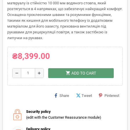
матеруалу із стійкістю 10 000 мм водяного стовпа, який
розтягується в 4 напрямках, що забезпечує найкращий комфорт.
Оснащена проклеєними швами та розумними функціями,
такими як кишеня для мобільного телефону із додатковим
матеріалом для його захисту, прихована вентиляція під
рукавами для рецеркуляції повітря, а також застібкою із
липучки на рукавах.
₴8,399.00
shopping_cart
remove
add
ADD TO CART
Share
Tweet
Pinterest
Security policy
(edit with the Customer Reassurance module)
Delivery policy