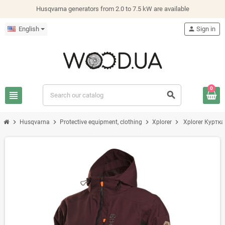
Husqvarna generators from 2.0 to 7.5 kW are available
English
person
Sign in
0
view_headline
search
chevron_right
chevron_right
chevron_right
chevron_right
Husqvarna
Protective equipment, clothing
Xplorer
Xplorer Куртка