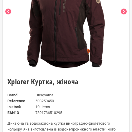
chevron_left
chevron_right
Xplorer Куртка, жіноча
Brand
Husqvarna
Reference
593250450
In stock
10 Items
EAN13
7391736510295
Дихаюча та водозахисна куртка виноградно-фіолетового
кольору, яка виготовлена із водонепроникного еластичного