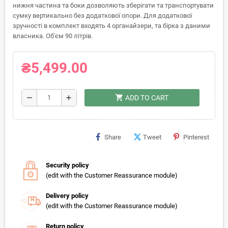
нижня частина та боки дозволяють зберігати та транспортувати
сумку вертикально без додаткової опори. Для додаткової
зручності в комплект входять 4 органайзери, та бірка з даними
власника. Об'єм 90 літрів.
₴5,499.00
shopping_cart
remove
add
ADD TO CART
Share
Tweet
Pinterest
Security policy
(edit with the Customer Reassurance module)
Delivery policy
(edit with the Customer Reassurance module)
Return policy