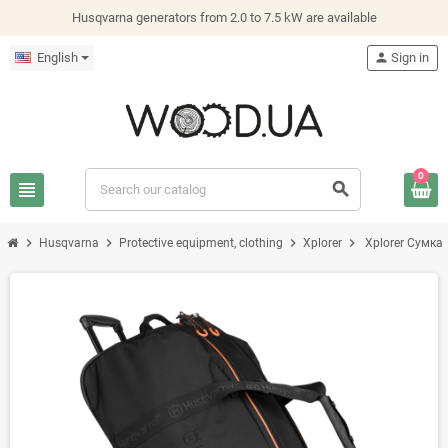
Husqvarna generators from 2.0 to 7.5 kW are available
English
person
Sign in
0
view_headline
search
chevron_right
chevron_right
chevron_right
chevron_right
Husqvarna
Protective equipment, clothing
Xplorer
Xplorer Сумка