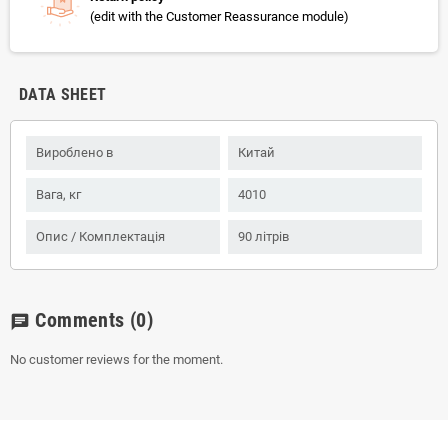
(edit with the Customer Reassurance module)
DATA SHEET
Вироблено в
Китай
Вага, кг
4010
Опис / Комплектація
90 літрів
Comments
(0)
chat
No customer reviews for the moment.