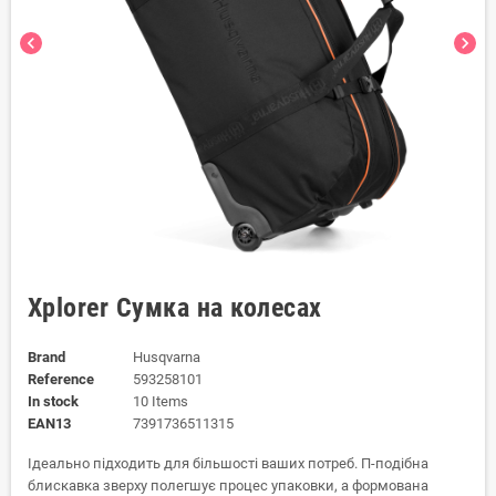
chevron_left
chevron_right
Xplorer Сумка на колесах
Brand
Husqvarna
Reference
593258101
In stock
10 Items
EAN13
7391736511315
Ідеально підходить для більшості ваших потреб. П-подібна
блискавка зверху полегшує процес упаковки, а формована