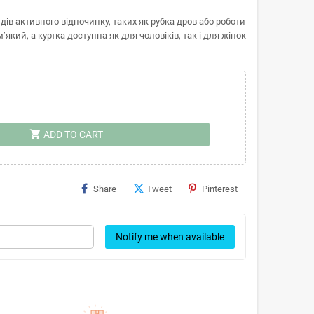
дів активного відпочинку, таких як рубка дров або роботи
який, а куртка доступна як для чоловіків, так і для жінок
shopping_cart
ADD TO CART
Share
Tweet
Pinterest
Notify me when available