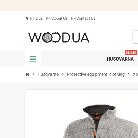
Find us
About Us
Contact Us
location_on
DEALER
view_headline
HUSQVARNA
chevron_right
Husqvarna
chevron_right
Protective equipment, clothing
chevron_right
Xp