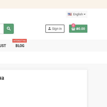
English
0
search
person
Sign in
₴0.00
INTERESTING
UST
BLOG
ча