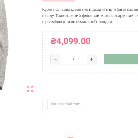
Куртка флісова ідеально підходить для багатьох ви
в саду. Трикотажний флісовий матеріал зручний і м’
в розмірах для оптимальної посадки.
₴4,099.00
remove
add
zoom_out_map