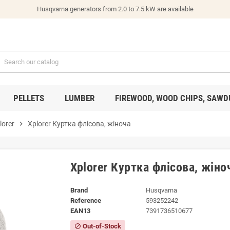
Husqvarna generators from 2.0 to 7.5 kW are available
PELLETS
LUMBER
FIREWOOD, WOOD CHIPS, SAWD
lorer
chevron_right
Xplorer Куртка флісова, жіноча
Xplorer Куртка флісова, жіно
Brand
Husqvarna
Reference
593252242
EAN13
7391736510677
Out-of-Stock
block