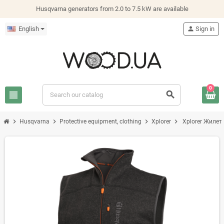
Husqvarna generators from 2.0 to 7.5 kW are available
English
person
Sign in
0
view_headline
search
chevron_right
chevron_right
chevron_right
chevron_right
Husqvarna
Protective equipment, clothing
Xplorer
Xplorer Жилет