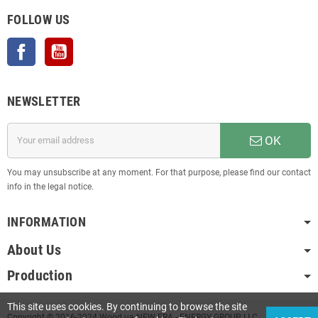
FOLLOW US
Facebook
YouTube
NEWSLETTER
OK
You may unsubscribe at any moment. For that purpose, please find our contact
info in the legal notice.
INFORMATION
About Us
Production
This site uses cookies. By continuing to browse the site
Copyright © 2016-2024 Wood.ua NEW ERA - ENERGY GROUP LLC