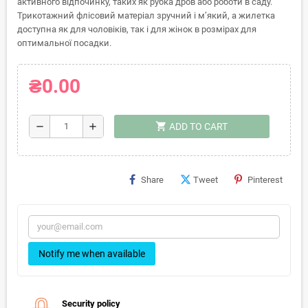
активного відпочинку, таких як рубка дров або роботи в саду.
Трикотажний флісовий матеріал зручний і м’який, а жилетка
доступна як для чоловіків, так і для жінок в розмірах для
оптимальної посадки.
₴0.00
shopping_cart
remove
add
ADD TO CART
Share
Tweet
Pinterest
Notify me when available
Security policy