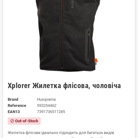
Xplorer Жилетка флісова, чоловіча
Brand
Husqvarna
Reference
593254462
EAN13
7391736511285
Out-of-Stock
block
Жилетка флісова ідеально підходить для багатьох видів