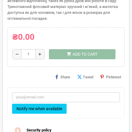
активного відпочинку, таких як рубка дров або роботи в саду.
Трикотажний флісовий матеріал зручний і м’який, а жилетка
доступна як для чоловіків, так і для жінок в розмірах для
оптимальної посадки.
₴0.00
shopping_cart
remove
add
ADD TO CART
Share
Tweet
Pinterest
Notify me when available
Security policy