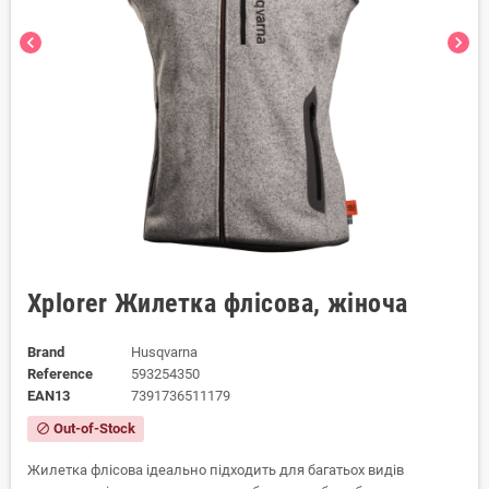
chevron_left
chevron_right
Xplorer Жилетка флісова, жіноча
Brand
Husqvarna
Reference
593254350
EAN13
7391736511179
Out-of-Stock
block
Жилетка флісова ідеально підходить для багатьох видів