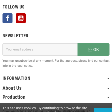
FOLLOW US
Facebook
YouTube
NEWSLETTER
OK
You may unsubscribe at any moment. For that purpose, please find our contact
info in the legal notice.
INFORMATION
About Us
Production
This site uses cookies. By continuing to browse the site
Copyright © 2016-2024 Wood.ua NEW ERA - ENERGY GROUP LLC