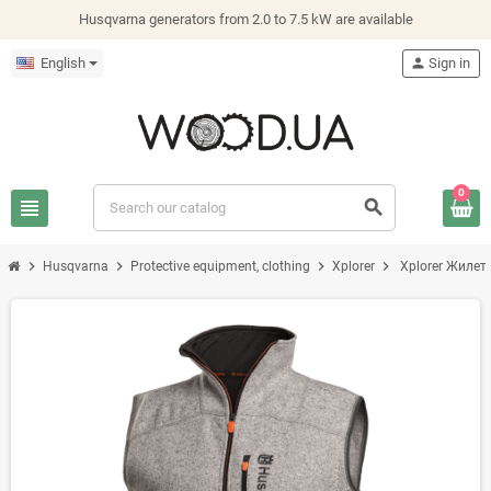
Husqvarna generators from 2.0 to 7.5 kW are available
English
person
Sign in
0
view_headline
search
chevron_right
chevron_right
chevron_right
chevron_right
Husqvarna
Protective equipment, clothing
Xplorer
Xplorer Жилет