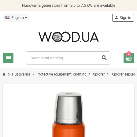
Husqvarna generators from 2.0 to 7.5 kW are available
English
person
Sign in
0
view_headline
search
chevron_right
chevron_right
chevron_right
chevron_right
Husqvarna
Protective equipment, clothing
Xplorer
Xplorer Термос