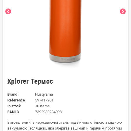
chevron_left
chevron_right
Xplorer Термос
Brand
Husqvarna
Reference
597417901
In stock
10 Items
EAN13
7392930284098
Виготвлений із нержавіючої сталі, подвійною стінкою з мідною
вакуумною ізоляцією, яка зберігає ваш напій гарячим протягом