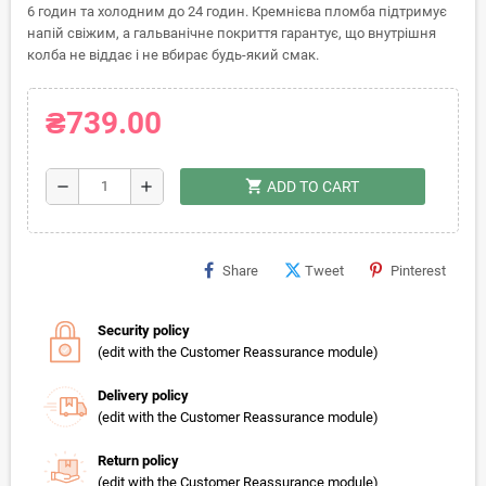
6 годин та холодним до 24 годин. Кремнієва пломба підтримує
напій свіжим, а гальванічне покриття гарантує, що внутрішня
колба не віддає і не вбирає будь-який смак.
₴739.00
shopping_cart
remove
add
ADD TO CART
Share
Tweet
Pinterest
Security policy
(edit with the Customer Reassurance module)
Delivery policy
(edit with the Customer Reassurance module)
Return policy
(edit with the Customer Reassurance module)