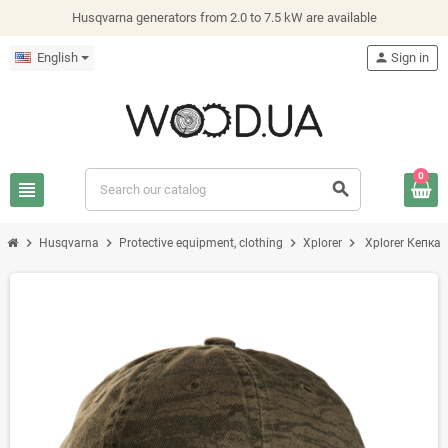
Husqvarna generators from 2.0 to 7.5 kW are available
English
person
Sign in
0
view_headline
search
chevron_right
chevron_right
chevron_right
chevron_right
Husqvarna
Protective equipment, clothing
Xplorer
Xplorer Кепка