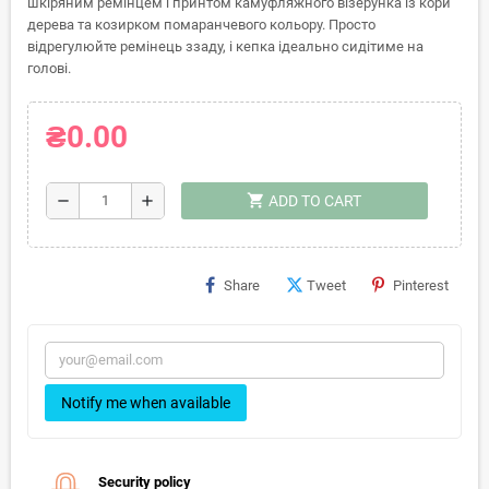
шкіряним ремінцем і принтом камуфляжного візерунка із кори
дерева та козирком помаранчевого кольору. Просто
відрегулюйте ремінець ззаду, і кепка ідеально сидітиме на
голові.
₴0.00
shopping_cart
remove
add
ADD TO CART
Share
Tweet
Pinterest
Notify me when available
Security policy