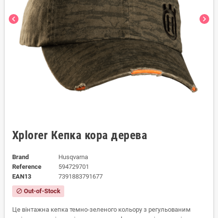
chevron_left
chevron_right
Xplorer Кепка кора дерева
Brand
Husqvarna
Reference
594729701
EAN13
7391883791677
Out-of-Stock
block
Це вінтажна кепка темно-зеленого кольору з регульованим