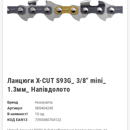
Ланцюги X-CUT S93G_ 3/8" mini_
1.3мм_ Напівдолото
Бренд
Husqvarna
Артикул
585404245
В наявності
10 од.
КОД EAN13
7393080704122