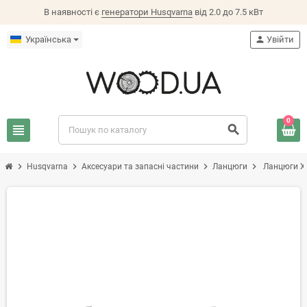
В наявності є
генератори Husqvarna
від 2.0 до 7.5 кВт
Українська
person
Увійти
0
view_headline
search
chevron_right
chevron_right
chevron_right
chevron_right
Husqvarna
Аксесуари та запасні частини
Ланцюги
Ланцюги X-