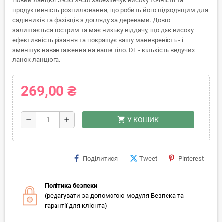
Новий ланцюг S93G X-Cut забезпечує високу точність та
продуктивність розпилювання, що робить його підходящим для
садівників та фахівців з догляду за деревами. Довго
залишається гострим та має низьку віддачу, що дає високу
ефективність різання та покращує вашу маневреність - і
зменшує навантаження на ваше тіло. DL - кількість ведучих
ланок ланцюга.
269,00 ₴
shopping_cart
remove
add
У КОШИК
Поділитися
Tweet
Pinterest
Політика безпеки
(редагувати за допомогою модуля Безпека та
гарантії для клієнта)