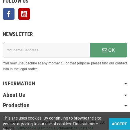
FOLLOW US
Facebook
YouTube
NEWSLETTER
OK
You may unsubscribe at any moment. For that purpose, please find our contact
info in the legal notice.
INFORMATION
About Us
Production
This site uses cookies. By continuing to browse the site
Copyright © 2016-2024 Wood.ua NEW ERA - ENERGY GROUP LLC
you are agreeing to our use of cookies.
Find out more
ACCEPT
Friends
FuelWood.de
Learning.ua
Schlaumik.de
Spatar.de
here
.