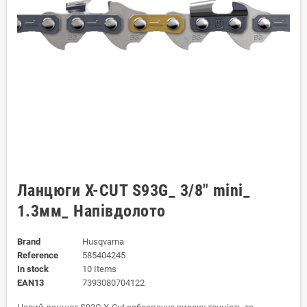
Ланцюги X-CUT S93G_ 3/8" mini_
1.3мм_ Напівдолото
Brand
Husqvarna
Reference
585404245
In stock
10 Items
EAN13
7393080704122