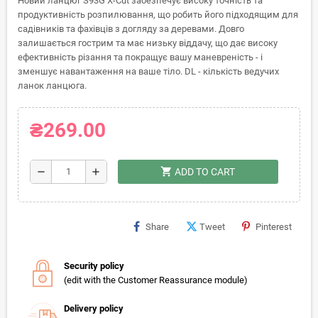
Новий ланцюг S93G X-Cut забезпечує високу точність та
продуктивність розпилювання, що робить його підходящим для
садівників та фахівців з догляду за деревами. Довго
залишається гострим та має низьку віддачу, що дає високу
ефективність різання та покращує вашу маневреність - і
зменшує навантаження на ваше тіло. DL - кількість ведучих
ланок ланцюга.
₴269.00
shopping_cart
remove
add
ADD TO CART
Share
Tweet
Pinterest
Security policy
(edit with the Customer Reassurance module)
Delivery policy