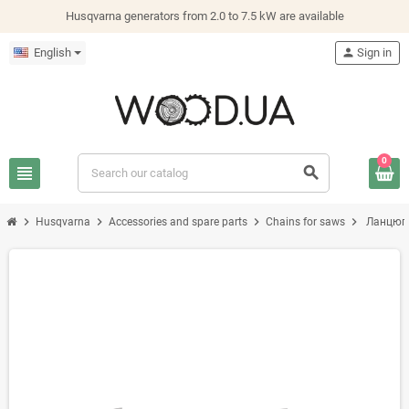
Husqvarna generators from 2.0 to 7.5 kW are available
English
person
Sign in
0
view_headline
search
chevron_right
chevron_right
chevron_right
chevron_right
Husqvarna
Accessories and spare parts
Chains for saws
Ланцюги