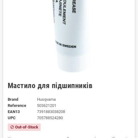
Мастило для підшипників
Brand
Husqvarna
Reference
503621201
EAN13
7391883038208
UPC
705788524280
Out-of-Stock
block