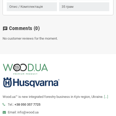
Опис / Комплектація
35 грам
Comments
(0)
chat
No customer reviews for the moment.
Wood.ua™ is new integrated forestry business in Kyiv region, Ukraine.
[...]
Tel.:
+38 050 357 7725
Email: info@wood.ua