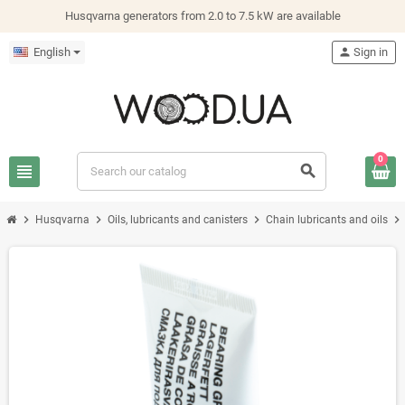
Husqvarna generators from 2.0 to 7.5 kW are available
English
person
Sign in
0
view_headline
search
chevron_right
chevron_right
chevron_right
chevron_right
Husqvarna
Oils, lubricants and canisters
Chain lubricants and oils