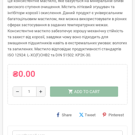
Це консистентне мастило, яке базується на мінеральній оливі
високого ступеня очищення. Містить літієвий згущувач та
інгібітори корозії і окислення. Даний продукт є універсальним
багатоцільовим мастилом, яке можна використовувати в різних
сферах застосування в заданих температурних межах.
Консистентне мастило забезпечує хорошу механічну стійкість
та захист від корозії, завдяки чому воно підходить для
змащення підшипників навіть в екстремальних умовах: вологих
та запилених. Мастило відповідає продуктивності стандартів
ISO 12924: L-XC(F)CHB2 та DIN 51502: KP2K-30.
₴0.00
shopping_cart
remove
add
ADD TO CART
Share
Tweet
Pinterest