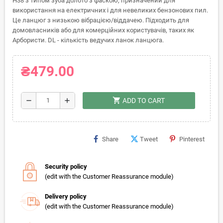
H38 з типом зуба долото з фаскою, призначений для
використання на електричних і для невеликих бензонових пил.
Це ланцюг з низькою вібрацією/віддачею. Підходить для
домовласників або для комерційних користувачів, таких як
Арбористи. DL - кількість ведучих ланок ланцюга.
₴479.00
shopping_cart
remove
add
ADD TO CART
Share
Tweet
Pinterest
Security policy
(edit with the Customer Reassurance module)
Delivery policy
(edit with the Customer Reassurance module)