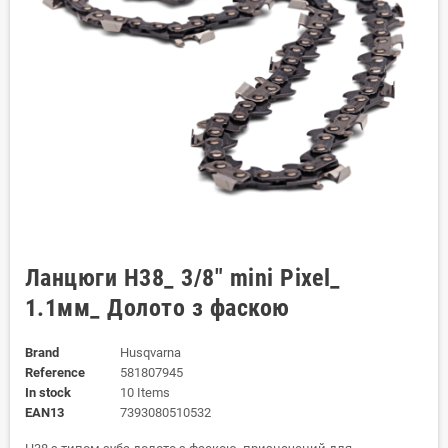
Ланцюги Н38_ 3/8" mini Pixel_
1.1мм_ Долото з фаскою
Brand
Husqvarna
Reference
581807945
In stock
10 Items
EAN13
7393080510532