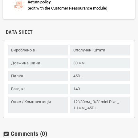
Return policy
(edit with the Customer Reassurance module)
DATA SHEET
Вироблено в
Сполучені Штати
Довжина шини
30 мм
Пилка
45DL
Вага, кг
140
Опис / Комплектація
12"/30см_ 3/8" mini Pixel_
1.1мм_ 45DL
Comments
(0)
chat