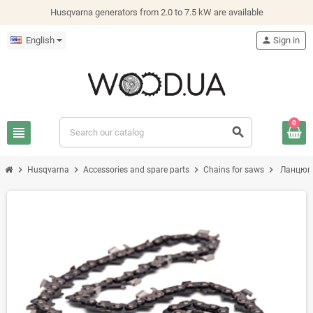
Husqvarna generators from 2.0 to 7.5 kW are available
English
person
Sign in
0
view_headline
search
chevron_right
chevron_right
chevron_right
chevron_right
Husqvarna
Accessories and spare parts
Chains for saws
Ланцюги