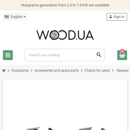
Husqvarna generators from 2.0 to 7.5 kW are available
English
person
Sign in
0
view_headline
search
chevron_right
chevron_right
chevron_right
chevron_right
Husqvarna
Accessories and spare parts
Chains for saws
Ланцюги