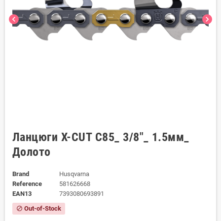
chevron_left
chevron_right
Ланцюги X-CUT C85_ 3/8"_ 1.5мм_
Долото
Brand
Husqvarna
Reference
581626668
EAN13
7393080693891
Out-of-Stock
block