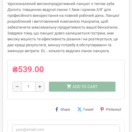
Удосконалений високопродуктивний ланцюг з типом зуба
Долото, товщиною ведучої ланки 1.5мм і кроком 3/8" для
професійного використання на повний робочий день. Ланцюг
розроблений і виготовлений компанією Husqvarna, щоб
забезпечити максимальну продуктивність вашої бензопили.
Завдяки тому, що ланцюг довго залишається гострим, має
високу міцність та ефективність різання і не розтягується, це
дає кращі результати, меншу потребу в обслуговуванні та
зменшує витрати. DL - кількість ведучих ланок ланцюга.
₴539.00
shopping_cart
remove
add
ADD TO CART
Share
Tweet
Pinterest