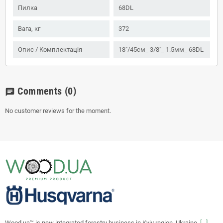
Пилка
68DL
Вага, кг
372
Опис / Комплектація
18"/45см_ 3/8"_ 1.5мм_ 68DL
Comments
(0)
chat
No customer reviews for the moment.
Wood.ua™ is new integrated forestry business in Kyiv region, Ukraine.
[...]