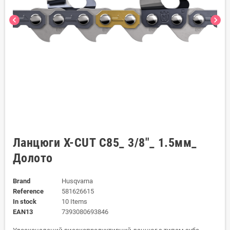
chevron_left
chevron_right
Ланцюги X-CUT C85_ 3/8"_ 1.5мм_
Долото
Brand
Husqvarna
Reference
581626615
In stock
10 Items
EAN13
7393080693846