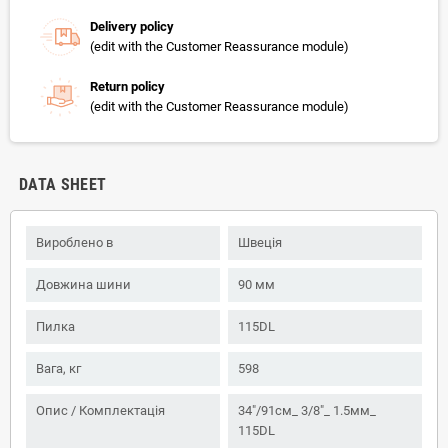
Delivery policy
(edit with the Customer Reassurance module)
Return policy
(edit with the Customer Reassurance module)
DATA SHEET
Вироблено в
Швеція
Довжина шини
90 мм
Пилка
115DL
Вага, кг
598
Опис / Комплектація
34"/91см_ 3/8"_ 1.5мм_
115DL