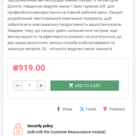
Удосконалений високопродуктивний ланцюг з типом зуба
Долото, товщиною ведучої ланки 1.5мм і кроком 3/8" для
професійного використання на повний робочий день. Ланцюг
розроблений і виготовлений компанією Husqvarna, щоб
забезпечити максимальну продуктивність вашої бензопили.
Завдяки тому, що ланцюг довго залишається гострим, має
високу міцність та ефективність різання і не розтягується, це
дає кращі результати, меншу потребу в обслуговуванні та
зменшує витрати. DL - кількість ведучих ланок ланцюга.
₴919.00
shopping_cart
remove
add
ADD TO CART
Share
Tweet
Pinterest
Security policy
(edit with the Customer Reassurance module)