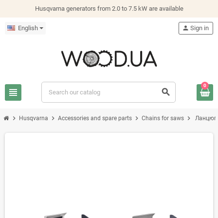
Husqvarna generators from 2.0 to 7.5 kW are available
English
person
Sign in
0
view_headline
search
chevron_right
chevron_right
chevron_right
chevron_right
Husqvarna
Accessories and spare parts
Chains for saws
Ланцюги