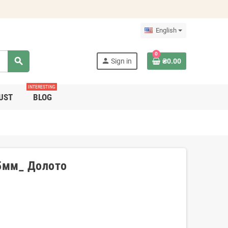
English
0
search
person
Sign in
₴0.00
INTERESTING
UST
BLOG
.5мм_ Долото