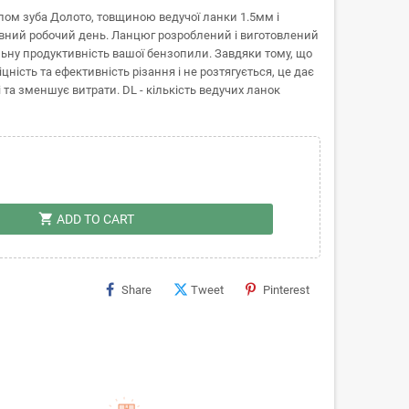
ом зуба Долото, товщиною ведучої ланки 1.5мм і
овний робочий день. Ланцюг розроблений і виготовлений
ну продуктивність вашої бензопили. Завдяки тому, що
ність та ефективність різання і не розтягується, це дає
 та зменшує витрати. DL - кількість ведучих ланок
shopping_cart
ADD TO CART
Share
Tweet
Pinterest