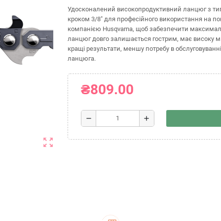
Удосконалений високопродуктивний ланцюг з тип
кроком 3/8" для професійного використання на п
компанією Husqvarna, щоб забезпечити максималь
ланцюг довго залишається гострим, має високу міц
кращі результати, меншу потребу в обслуговуванні
ланцюга.
₴809.00
remove
add
zoom_out_map