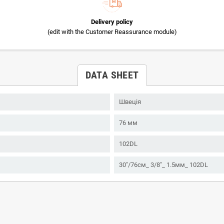
Delivery policy
(edit with the Customer Reassurance module)
DATA SHEET
Швеція
76 мм
102DL
30"/76см_ 3/8"_ 1.5мм_ 102DL