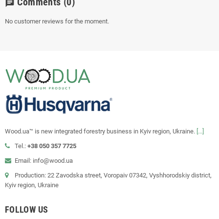
Comments
(0)
chat
No customer reviews for the moment.
Wood.ua™ is new integrated forestry business in Kyiv region, Ukraine.
[...]
Tel.:
+38 050 357 7725
Email: info@wood.ua
Production: 22 Zavodska street, Voropaiv 07342, Vyshhorodskiy district,
Kyiv region, Ukraine
FOLLOW US