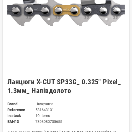
Ланцюги X-CUT SP33G_ 0.325" Pixel_
1.3мм_ Напівдолото
Brand
Husqvarna
Reference
581643101
In stock
10 Items
EAN13
7393080705655