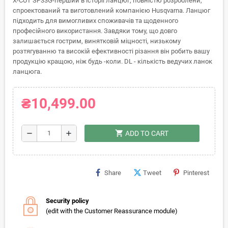
X-CUT SP33G-перший в історії ланцюг, повністю розроблени,
спроектований та виготовлений компанією Husqvarna. Ланцюг
підходить для вимогливих споживачів та щоденного
професійного використання. Завдяки тому, що довго
залишається гострим, винятковій міцності, низькому
розтягуванню та високій ефективності різання він робить вашу
продукцію кращою, ніж будь -коли. DL - кількість ведучих ланок
ланцюга.
₴10,499.00
shopping_cart
remove
add
ADD TO CART
Share
Tweet
Pinterest
Security policy
(edit with the Customer Reassurance module)