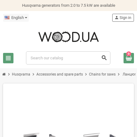
Husqvarna generators from 2.0 to 7.5 kW are available
English
person
Sign in
0
view_headline
search
chevron_right
chevron_right
chevron_right
chevron_right
Husqvarna
Accessories and spare parts
Chains for saws
Ланцюги