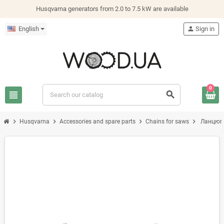
Husqvarna generators from 2.0 to 7.5 kW are available
English
person
Sign in
0
view_headline
search
chevron_right
chevron_right
chevron_right
chevron_right
Husqvarna
Accessories and spare parts
Chains for saws
Ланцюги