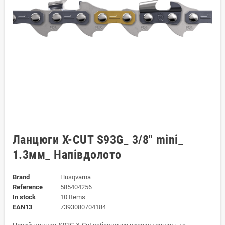
Ланцюги X-CUT S93G_ 3/8" mini_
1.3мм_ Напівдолото
Brand
Husqvarna
Reference
585404256
In stock
10 Items
EAN13
7393080704184