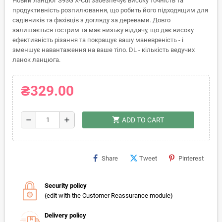
Новий ланцюг S93G X-Cut забезпечує високу точність та
продуктивність розпилювання, що робить його підходящим для
садівників та фахівців з догляду за деревами. Довго
залишається гострим та має низьку віддачу, що дає високу
ефективність різання та покращує вашу маневреність - і
зменшує навантаження на ваше тіло. DL - кількість ведучих
ланок ланцюга.
₴329.00
shopping_cart
remove
add
ADD TO CART
Share
Tweet
Pinterest
Security policy
(edit with the Customer Reassurance module)
Delivery policy