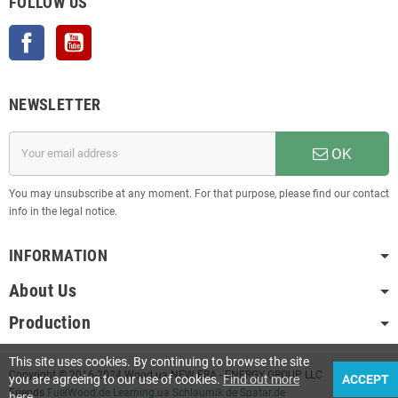
FOLLOW US
Facebook
YouTube
NEWSLETTER
OK
You may unsubscribe at any moment. For that purpose, please find our contact
info in the legal notice.
INFORMATION
About Us
Production
This site uses cookies. By continuing to browse the site
Copyright © 2016-2024 Wood.ua NEW ERA - ENERGY GROUP LLC
you are agreeing to our use of cookies.
Find out more
ACCEPT
Friends
FuelWood.de
Learning.ua
Schlaumik.de
Spatar.de
here
.