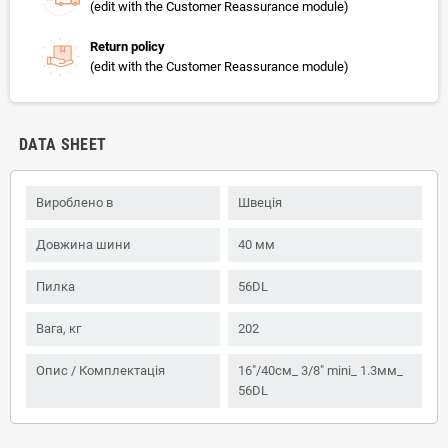
(edit with the Customer Reassurance module)
Return policy
(edit with the Customer Reassurance module)
DATA SHEET
Вироблено в
Швеція
Довжина шини
40 мм
Пилка
56DL
Вага, кг
202
Опис / Комплектація
16"/40см_ 3/8" mini_ 1.3мм_
56DL