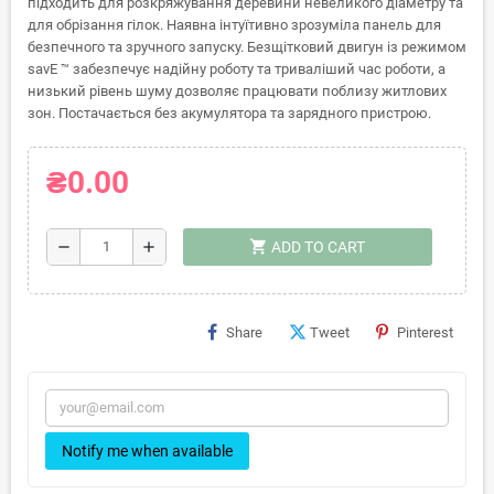
підходить для розкряжування деревини невеликого діаметру та
для обрізання гілок. Наявна інтуїтивно зрозуміла панель для
безпечного та зручного запуску. Безщітковий двигун із режимом
savE ™ забезпечує надійну роботу та триваліший час роботи, а
низький рівень шуму дозволяє працювати поблизу житлових
зон. Постачається без акумулятора та зарядного пристрою.
₴0.00
shopping_cart
remove
add
ADD TO CART
Share
Tweet
Pinterest
Notify me when available