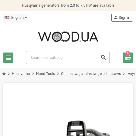
Husqvarna generators from 2.0 to 7.5 kW are available
English
person
Sign in
0
view_headline
search
chevron_right
chevron_right
chevron_right
chevron_right
Husqvarna
Hand Tools
Chainsaws, chainsaws, electric saws
Акум