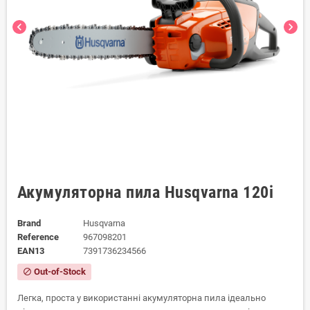
chevron_left
chevron_right
Акумуляторна пила Husqvarna 120i
Brand
Husqvarna
Reference
967098201
EAN13
7391736234566
Out-of-Stock
block
Легка, проста у використанні акумуляторна пила ідеально