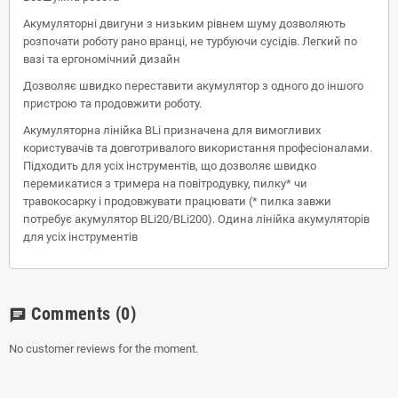
Акумуляторні двигуни з низьким рівнем шуму дозволяють
розпочати роботу рано вранці, не турбуючи сусідів. Легкий по
вазі та ергономічний дизайн
Дозволяє швидко переставити акумулятор з одного до іншого
пристрою та продовжити роботу.
Акумуляторна лінійка BLi призначена для вимогливих
користувачів та довготривалого використання професіоналами.
Підходить для усіх інструментів, що дозволяє швидко
перемикатися з тримера на повітродувку, пилку* чи
травокосарку і продовжувати працювати (* пилка завжи
потребує акумулятор BLi20/BLi200). Одина лінійка акумуляторів
для усіх інструментів
Comments
(0)
chat
No customer reviews for the moment.