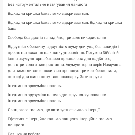
Безінструментальне натягування ланцюга
Відкидна кришка бака легко відкривається.
Відкидна кришка бака легко відкривається. Відкидна кришка
бака
Cвобода без дротів та надійне, тривале використання
Відсутність бензину, відсутність шуму двигуна, без викидів і
просте натискання на кнопку управління. Потужна 36V літій-
іонна акумуляторна батарея призначена для надійного,
довготривалого використання. Акумуляторна серія Husqvarna
для вимогливого споживача пропонує тример, бензопили,
ножиці для живоплоту, газонокосарку. Захист руки
Інтуїтивно зрозуміла панель.
Інтуїтивно зрузуміла панель для зручного управління.
Інтуїтивно зрозуміла панель
Ланцюгове гальмо, що активується силою інерції
Ефективне інерційне гальмо ланцюга. Інерційне гальмо
ланцюга
Безшумна робота