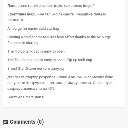
Ланцюгове гальмо, що активується силою інерції
Ефективне інерційне гальмо ланцюга. Інерційне гальмо
ланцюга
Air purge for easier cold starting
Starting a cold engine requires less effort thanks to the air purge.
Easier cold starting
The flip-up tank cap is easy to open.
The flip-up tank cap is easy to open. Flip-up tank cap
Smart Start® для легкого запуску
Двигун та стартер розроблені таким чином, щоб можна було
запускати інструмент з мінімальним зусиллям. Опір шнура
стартера зменшено до 40%.
Система Smart Start®
Comments
(0)
chat