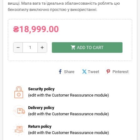
вишці. Мала вага та ідеальна збалансованість роблять цю
бензопилу виключно простою у використанні.
₴18,999.00
shopping_cart
remove
add
ADD TO CART
Share
Tweet
Pinterest
Security policy
(edit with the Customer Reassurance module)
Delivery policy
(edit with the Customer Reassurance module)
Return policy
(edit with the Customer Reassurance module)