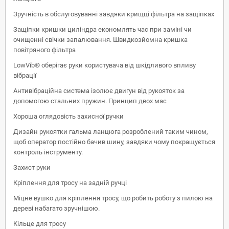
Зручність в обслуговуванні завдяки крищці фільтра на защіпках
Защіпки кришки циліндра економлять час при заміні чи
очищенні свічки запалювання. Швидкозйомна кришка
повітряного фільтра
LowVib® оберігає руки користувача від шкідливого впливу
вібрації
Антивібраційна система ізолює двигун від рукояток за
допомогою стальних пружин. Принцип двох мас
Хороша оглядовість захисної ручки
Дизайн рукоятки гальма ланцюга розроблений таким чином,
щоб оператор постійно бачив шину, завдяки чому покращується
контроль інструменту.
Захист руки
Кріплення для тросу на задній ручці
Міцне вушко для кріплення тросу, що робить роботу з пилою на
дереві набагато зручнішою.
Кільце для тросу