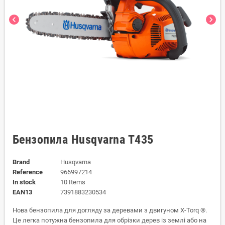
chevron_left
chevron_right
Бензопила Husqvarna T435
Brand
Husqvarna
Reference
966997214
In stock
10 Items
EAN13
7391883230534
Нова бензопила для догляду за деревами з двигуном X-Torq ®.
Це легка потужна бензопила для обрізки дерев із землі або на