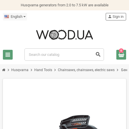
Husqvarna generators from 2.0 to 7.5 kW are available
English
person
Sign in
0
view_headline
search
chevron_right
chevron_right
chevron_right
chevron_right
Husqvarna
Hand Tools
Chainsaws, chainsaws, electric saws
Бенз