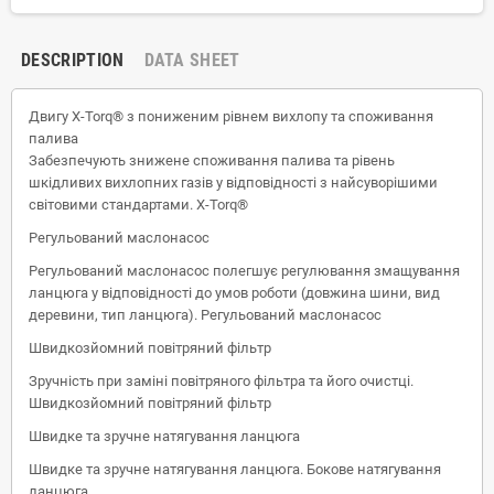
DESCRIPTION
DATA SHEET
Двигу X-Torq® з пониженим рівнем вихлопу та споживання
палива
Забезпечують знижене споживання палива та рівень
шкідливих вихлопних газів у відповідності з найсуворішими
світовими стандартами. X-Torq®
Регульований маслонасос
Регульований маслонасос полегшує регулювання змащування
ланцюга у відповідності до умов роботи (довжина шини, вид
деревини, тип ланцюга). Регульований маслонасос
Швидкозйомний повітряний фільтр
Зручність при заміні повітряного фільтра та його очистці.
Швидкозйомний повітряний фільтр
Швидке та зручне натягування ланцюга
Швидке та зручне натягування ланцюга. Бокове натягування
ланцюга