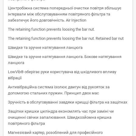
Центробіжна система попередньої очистки повітря збільшує
інтервали між обслуговуванням повітряного фільтра та
забезпечує його довговічність. Air Injection
The retaining function prevents loosing the bar nut.
The retaining function prevents loosing the bar nut. Retained bar nut
Швидке та зручне натягування ланцюга
Швидке та зручне натягування ланцюга. Бокове натягування
ланцюга
LowVib® оберігає руки користувача від шкідливого впливу
вібрації
Антивібраційна система ізолює двигун від рукояток за
допомогою стальних пружин. Принцип двох мас
Зручність в обслуговуванні завдяки крищці фільтра на защіпках
Защіпки кришки циліндра економлять час при заміні чи
очищенні свічки запалювання. Швидкозйомна кришка
повітряного фільтра
Магнезієвий картер, розоблений для професійного