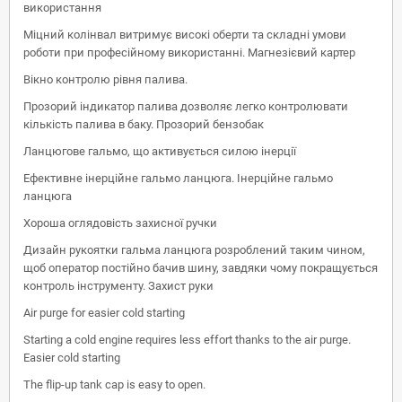
використання
Міцний колінвал витримує високі оберти та складні умови
роботи при професійному використанні. Магнезієвий картер
Вікно контролю рівня палива.
Прозорий індикатор палива дозволяє легко контролювати
кількість палива в баку. Прозорий бензобак
Ланцюгове гальмо, що активується силою інерції
Ефективне інерційне гальмо ланцюга. Інерційне гальмо
ланцюга
Хороша оглядовість захисної ручки
Дизайн рукоятки гальма ланцюга розроблений таким чином,
щоб оператор постійно бачив шину, завдяки чому покращується
контроль інструменту. Захист руки
Air purge for easier cold starting
Starting a cold engine requires less effort thanks to the air purge.
Easier cold starting
The flip-up tank cap is easy to open.