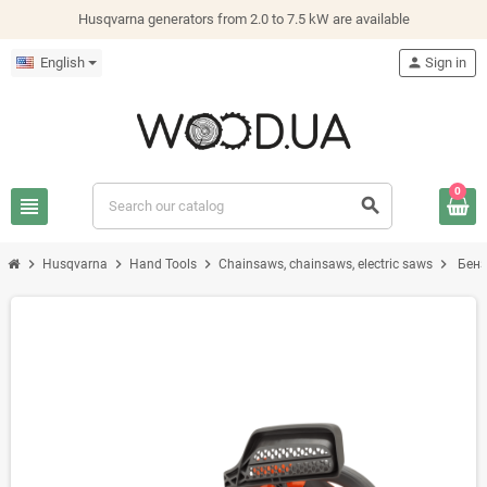
Husqvarna generators from 2.0 to 7.5 kW are available
English
person
Sign in
0
view_headline
search
chevron_right
chevron_right
chevron_right
chevron_right
Husqvarna
Hand Tools
Chainsaws, chainsaws, electric saws
Бенз