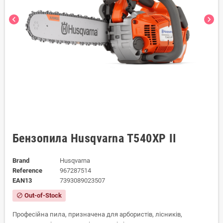
chevron_left
chevron_right
Бензопила Husqvarna T540XP II
Brand
Husqvarna
Reference
967287514
EAN13
7393089023507
Out-of-Stock
block
Професійна пила, призначена для арбористів, лісників,