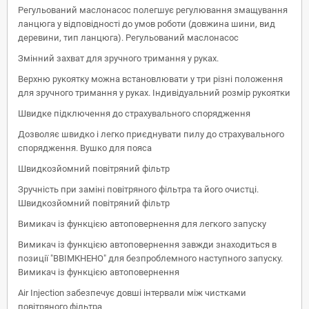
Регульований маслонасос полегшує регулювання змащування
ланцюга у відповідності до умов роботи (довжина шини, вид
деревини, тип ланцюга). Регульований маслонасос
Змінний захват для зручного тримання у руках.
Верхню рукоятку можна встановлювати у​ три різні положення
для зручного тримання у руках. Індивідуальний розмір рукоятки
Швидке підключення до страхувального спорядження
Дозволяє швидко і легко приєднувати пилу до страхувального
спорядження. Вушко для пояса
Швидкозйомний повітряний фільтр
Зручність при заміні повітряного фільтра та його очистці.
Швидкозйомний повітряний фільтр
Вимикач із функцією автоповернення для легкого запуску
Вимикач із функцією автоповернення завжди знаходиться в
позиції "ВВІМКНЕНО" для безпроблемного наступного запуску.
Вимикач із функцією автоповернення
Air Injection забезпечує довші інтервали між чистками
повітряного фільтра