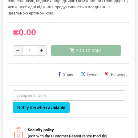
озеленювачів, садових підрядників і комунальних господарств,
яким необхідні відмінна продуктивність в поєднанні з
ідеальною ергономікою.
₴0.00
shopping_cart
remove
add
ADD TO CART
Share
Tweet
Pinterest
Notify me when available
Security policy
(edit with the Customer Reassurance module)